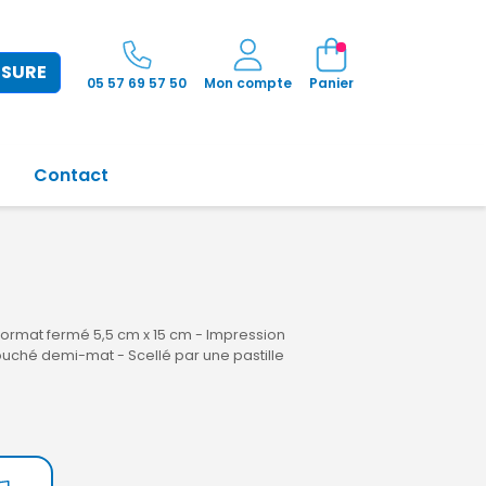
ESURE
05 57 69 57 50
Mon compte
Panier
Contact
Format fermé 5,5 cm x 15 cm - Impression
uché demi-mat - Scellé par une pastille