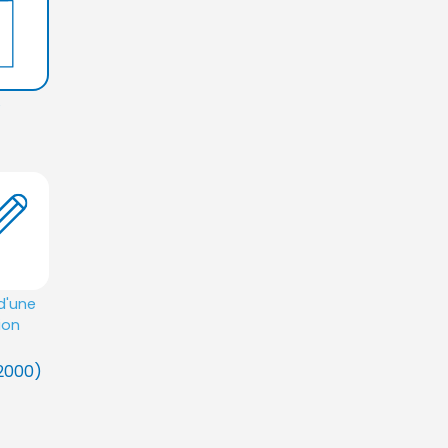
é
d'une
ion
 2000)