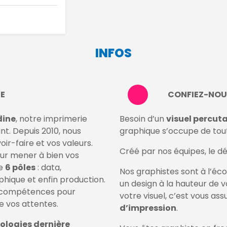
INFOS
NE
CONFIEZ-NOU
dine
, notre imprimerie
Besoin d’un
visuel percuta
nt. Depuis 2010, nous
graphique s’occupe de tout
ir-faire et vos valeurs.
Créé par nos équipes, le dé
our mener à bien vos
de
6 pôles
: data,
Nos graphistes sont à l’éc
hique et enfin production.
un design à la hauteur de v
 compétences pour
votre visuel, c’est vous ass
e vos attentes.
d’impression
.
ologies dernière