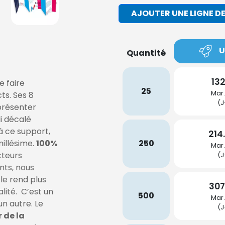
AJOUTER UNE LIGNE DE
U
Quantité
132
e faire
25
Mar.
ts. Ses 8
(J
présenter
i décalé
à ce support,
214
millésime.
100%
250
Mar.
ecteurs
(J
ants, nous
le rend plus
307
lité. C’est un
500
Mar.
n autre. Le
(J
 de la