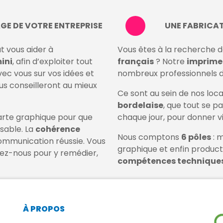
AGE DE VOTRE ENTREPRISE
UNE FABRICAT
t vous aider à
Vous êtes à la recherche 
ini
, afin d’exploiter tout
français
? Notre
imprimer
vec vous sur vos idées et
nombreux professionnels 
ous conseilleront au mieux
Ce sont au sein de nos loc
bordelaise
, que tout se p
harte graphique pour que
chaque jour, pour donner vi
sable. La
cohérence
Nous comptons
6 pôles
: m
communication réussie. Vous
graphique et enfin produc
ez-nous pour y remédier,
compétences technique
À PROPOS