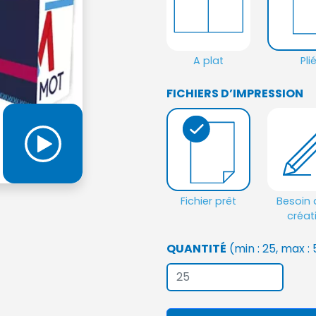
A plat
Pli
FICHIERS D’IMPRESSION
Fichier prêt
Besoin 
créat
QUANTITÉ
(min : 25, max :
Sélection de la fiche