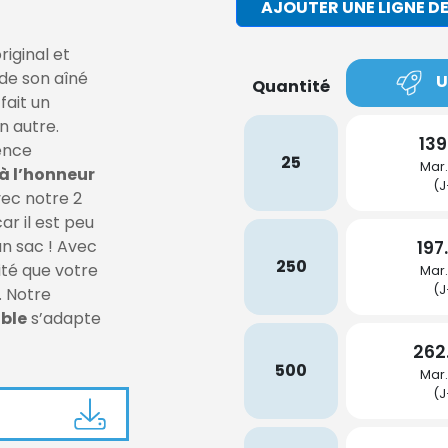
AJOUTER UNE LIGNE DE
original et
 de son aîné
U
Quantité
fait un
n autre.
139
ence
25
Mar.
à l’honneur
(J
ec notre 2
ar il est peu
n sac ! Avec
197
250
ité que votre
Mar.
(J
. Notre
ble
s’adapte
262
500
Mar.
(J