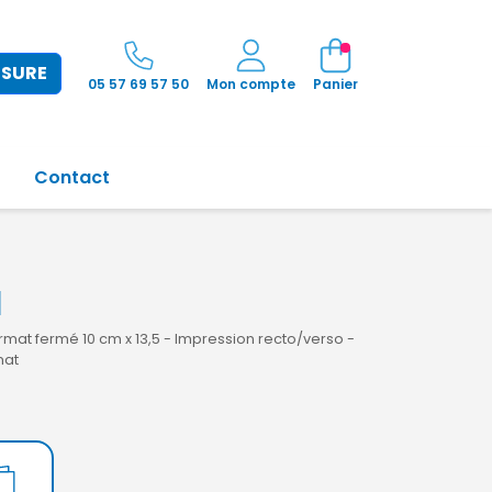
ESURE
05 57 69 57 50
Mon compte
Panier
Contact
I
rmat fermé 10 cm x 13,5 - Impression recto/verso -
mat